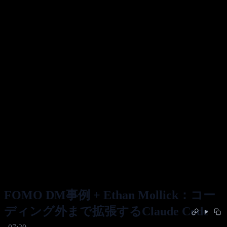
そうしたらこんなDMを受け取ったと、翌日にまた共
有していたんです。「最近の私のTwitterフィードはだ
んだん現実感がなくなっている気がします。特に
Claude Codeが自分の効率を100万倍に上げたと言う人
が多くて。私もそれなりに使っているのに、自分が
狂っているのか、ひどく遅れているのかと不安になっ
たんです。」FOMOを感じたということです。 Claude
Codeで大きなレバレッジを語る人がいるのでFOMOを
感じていたけど、Noam Brown級がこういう話をして
くれると少し安心する、というニュアンスだったと思
います。
FOMO DM事例 + Ethan Mollick：コー
ディング外まで拡張するClaude Code