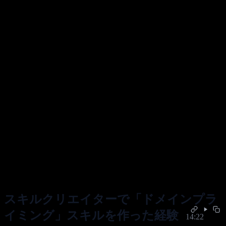
モデルは私にはできなくてもモデルにはできるかもし
れない、だからそれが興味深い枝分かれになり得る
か、つまりこうするとトークンが入るのでそれに関連
する話をできるようになるんです。 だから少し発散
的・横断的に探索する時にこれを使っていて それで
こうしてまたしばらくティキタカしたあと、スキルク
リエイターをオンにしていました。 だから私はこの
スキルにスキルクリエイターというものをオンにして
います。 あまり多くオンにすると邪魔になるので、
普通は使いたいものだけオンにするんですが
スキルクリエイターで「ドメインプラ
イミング」スキルを作った経験
14:22